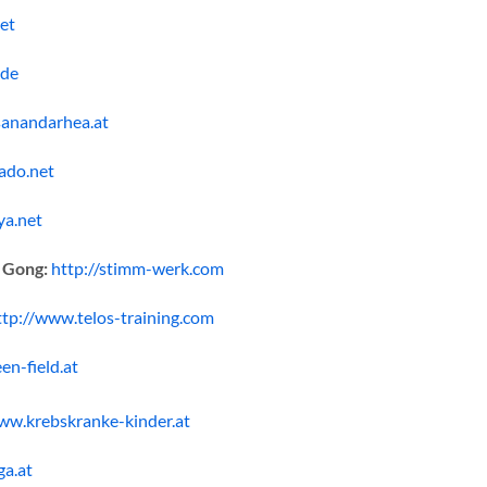
et
.de
sanandarhea.at
ado.net
ya.net
i Gong:
http://stimm-werk.com
ttp://www.telos-training.com
en-field.at
ww.krebskranke-kinder.at
ga.at