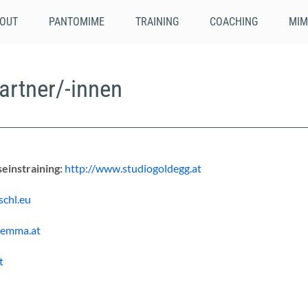
OUT
PANTOMIME
TRAINING
COACHING
MIM
rtner/-innen
einstraining:
http://www.studiogoldegg.at
chl.eu
hemma.at
t