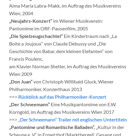
Aima Maria Labra-Makk, im Auftrag des Musikvereins
Wien, 2004
„Neujahrs-Konzert“
im Wiener Musikverein:
Pantomime im ORF-Pausenfilm, 2005
„Die Spielzeugschachtel“
Ein Kindertraum nach „La
Boite a Joujoux“ von Claude Debussy und „Die
Geschichte von Babar, dem kleinen Elefanten“ von
Francis Poulenc,
am Klavier Norman Shetler, im Auftrag des Musikvereins
Wien 2009
„Don Juan“
von Christoph Willibald Gluck, Wiener
Philharmoniker, Konzerthaus 2013
==>
Rückblick auf das Philharmoniker-Konzert
„Der Schneemann“
Eine Musikpantomime von E.W.
Korngold, im Auftrag des Musikvereins Wien 2017
==>
„Der Schneemann“ Trailer mit englischen Untertiteln
„Pantomime und Romantische Balladen“,
„Kultur in der
Scheune e. V.“ in Ermetzhof (Marktbergel), Gesang und