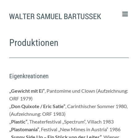
Skip
to
content
Produktionen
Eigenkreationen
„Gewicht mit Ei“
, Pantomime und Clown (Aufzeichnung:
ORF 1979)
„
Don Quixote / Eric Satie“
, Carinthischer Sommer 1980,
(Aufzeichnung: ORF 1983)
„
Plastic“
, Theaterfestival „Spectrum“, Villach 1983
„Plastomania“
, Festival „New Mimes in Austria“ 1986
„
Sunny Side Up – Ein Stück von der Leiter“
, Wiener