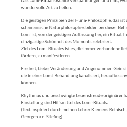
Das Lomi-Ritual löst alte Verspannungen und hilft, W
wundervolle Art zu heilen.
Die geistigen Prinzipien der Huna-Philosophie, das ist 
schamanische Naturphilosophie, bilden bei dieser Beh
Lomi ist, von der geistigen Auffassung her, ein Ritual. I
einzigartige Schönheit des Moments zelebriert.
Ziel des Lomi-Rituales ist es, die immer vorhandene l
fördern, zu manifestieren.
Freiheit, Liebe, Veränderung und Angenommen-Sein sin
die in einer Lomi-Behandlung kanalisiert, heraufbesc
können.
Rhythmus und beschwingte Lebensfreude originärer h
Einstellung sind Hilfsmittel des Lomi-Rituals.
(Text inspiriert durch meinen Lehrer Klemens Reinisch,
Georgen a.d. Stiefing)